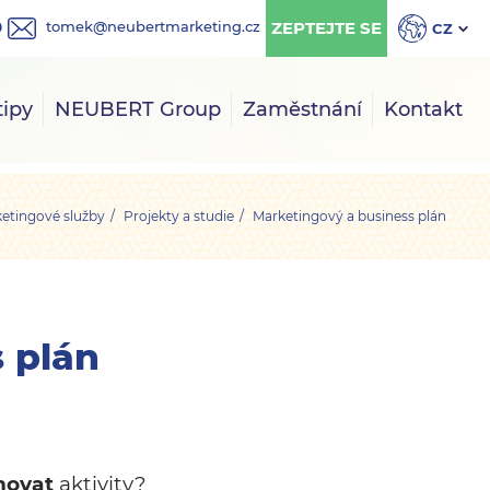
ZEPTEJTE SE
tomek@neubertmarketing.cz
0
CZ
tipy
NEUBERT Group
Zaměstnání
Kontakt
etingové služby
Projekty a studie
Marketingový a business plán
 plán
novat
aktivity?