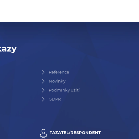
kazy
Reference
Novinky
Podmínky užití
GDPR
TAZATEL/RESPONDENT