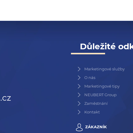
Důležité od
Marketingové služby
O nás
Marketingové tipy
NEUBERT Group
.cz
Zaměstnání
Kontakt
ZÁKAZNÍK