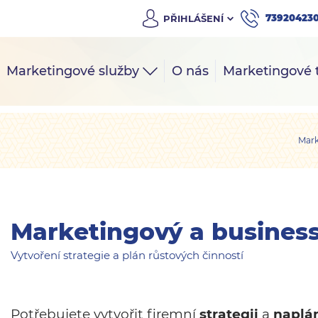
73920423
PŘIHLÁŠENÍ
Marketingové služby
O nás
Marketingové 
Mark
Marketingový a business
Vytvoření strategie a plán růstových činností
Potřebujete vytvořit firemní
strategii
a
naplá