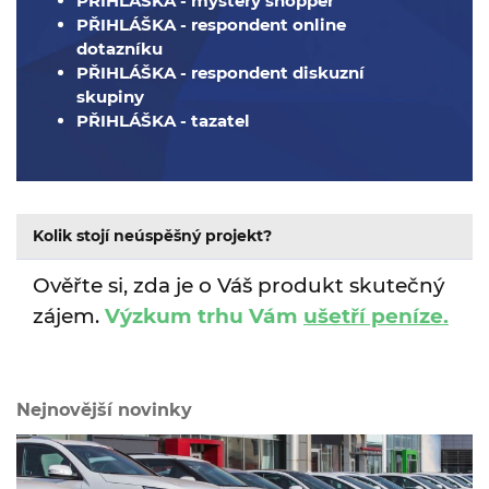
PŘIHLÁŠKA - mystery shopper
PŘIHLÁŠKA - respondent online
dotazníku
PŘIHLÁŠKA - respondent diskuzní
skupiny
PŘIHLÁŠKA - tazatel
Kolik stojí neúspěšný projekt?
Ověřte si, zda je o Váš produkt skutečný
zájem.
Výzkum trhu Vám
ušetří peníze.
Nejnovější novinky