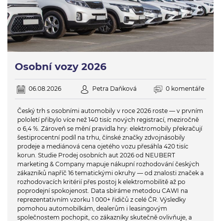
Osobní vozy 2026
06.08.2026
Petra Daňková
0 komentáře
Český trh s osobními automobily v roce 2026 roste — v prvním
pololetí přibylo více než 140 tisíc nových registrací, meziročně
o 6,4 %. Zároveň se mění pravidla hry: elektromobily překračují
šestiprocentní podíl na trhu, čínské značky zdvojnásobily
prodeje a mediánová cena ojetého vozu přesáhla 420 tisíc
korun. Studie Prodej osobních aut 2026 od NEUBERT
marketing & Company mapuje nákupní rozhodování českých
zákazníků napříč 16 tematickými okruhy — od znalosti značek a
rozhodovacích kritérií přes postoj k elektromobilitě až po
poprodejní spokojenost. Data sbíráme metodou CAWI na
reprezentativním vzorku 1 000+ řidičů z celé ČR. Výsledky
pomohou automobilkám, dealerům i leasingovým
společnostem pochopit, co zákazníky skutečně ovlivňuje, a