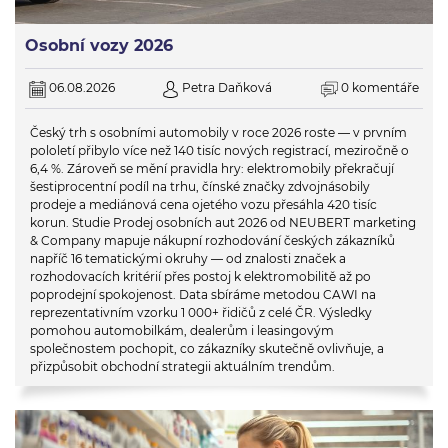
Osobní vozy 2026
06.08.2026
Petra Daňková
0 komentáře
Český trh s osobními automobily v roce 2026 roste — v prvním
pololetí přibylo více než 140 tisíc nových registrací, meziročně o
6,4 %. Zároveň se mění pravidla hry: elektromobily překračují
šestiprocentní podíl na trhu, čínské značky zdvojnásobily
prodeje a mediánová cena ojetého vozu přesáhla 420 tisíc
korun. Studie Prodej osobních aut 2026 od NEUBERT marketing
& Company mapuje nákupní rozhodování českých zákazníků
napříč 16 tematickými okruhy — od znalosti značek a
rozhodovacích kritérií přes postoj k elektromobilitě až po
poprodejní spokojenost. Data sbíráme metodou CAWI na
reprezentativním vzorku 1 000+ řidičů z celé ČR. Výsledky
pomohou automobilkám, dealerům i leasingovým
společnostem pochopit, co zákazníky skutečně ovlivňuje, a
přizpůsobit obchodní strategii aktuálním trendům.