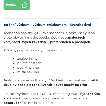
Poptat
Terénní výzkum - výzkum průzkumem
–
kvantitativní
Jedná se o popisný výzkum a sběr dat. Nejčastěji se využívá
proto, aby se firma dozvěděla něco více o
znalostech
veřejnosti, svých zákazníků, preferencích a postojích.
Příklady použití tohoto typu výzkumu:
znalost firmy
přijatelnost cen
podíly na trhu
místa nákupu
Tento výzkum se hodí pro ty z Vás, kteří chtějí znát názor
větší
skupiny osob a z toho kvantifikovat podíly na trhu
.
Součástí výzkumu od NEUBERT marketing může být i
analýza
,
která vysvětluje vztahy mezi zjištěnými informacemi a
doporučení
, co má firma udělat.