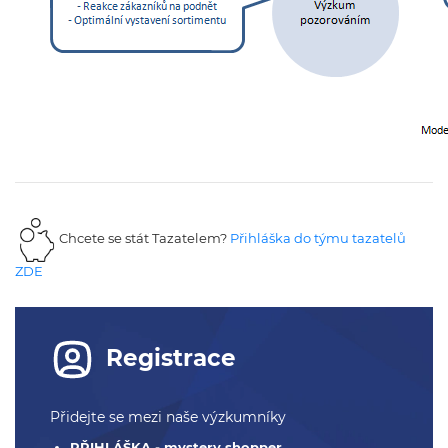
Chcete se stát Tazatelem?
Přihláška do týmu tazatelů
ZDE
Registrace
Přidejte se mezi naše výzkumníky
PŘIHLÁŠKA - mystery shopper