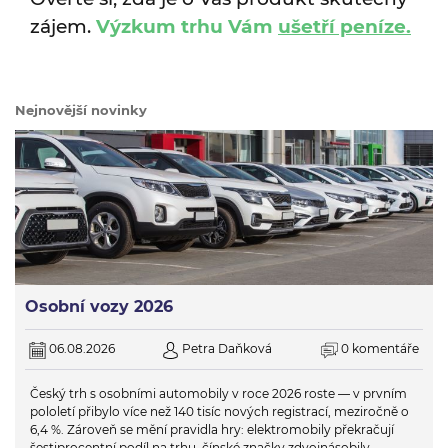
zájem.
Výzkum trhu Vám
ušetří peníze.
Nejnovější novinky
Osobní vozy 2026
06.08.2026
Petra Daňková
0 komentáře
Český trh s osobními automobily v roce 2026 roste — v prvním
pololetí přibylo více než 140 tisíc nových registrací, meziročně o
6,4 %. Zároveň se mění pravidla hry: elektromobily překračují
šestiprocentní podíl na trhu, čínské značky zdvojnásobily