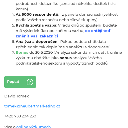
podrobností dotazníku (cena od několika desítek tisíc
korun)
Až 5000 respondentů
:
z panelu domácností (velikost
podle Vašeho rozpočtu nebo cílové skupiny)
Rychlá zpětná vazba
: V řádu dnů od spuštění budete
mít výsledek. Jasnou zpětnou vazbu,
co chtějí teď
změnit Vaši zákazníci
Analýza a doporučení
: Pokud budete chtít data
zpřehlednit, tak doplníme o analýzu a doporučení
Bonus
do 30.6.2020 !
Analýza sekundárních dat
: k online
výzkumu obdržíte jako
bonus
analýzu Vašeho
podnikatelského sektoru a výpočty tržních podílů
Poptat
David Tomek
tomek@neubertmarketing.cz
+420 739 204 230
Více o
online výzkumech