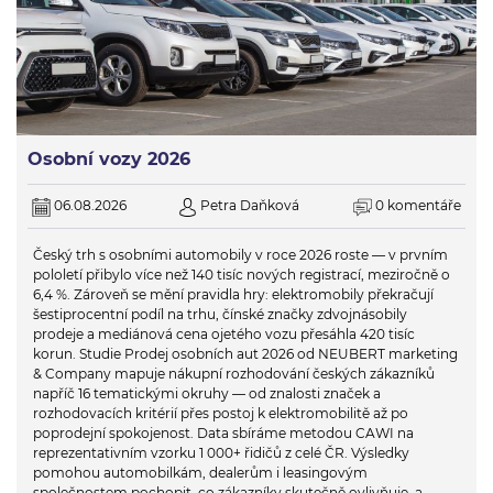
Osobní vozy 2026
06.08.2026
Petra Daňková
0 komentáře
Český trh s osobními automobily v roce 2026 roste — v prvním
pololetí přibylo více než 140 tisíc nových registrací, meziročně o
6,4 %. Zároveň se mění pravidla hry: elektromobily překračují
šestiprocentní podíl na trhu, čínské značky zdvojnásobily
prodeje a mediánová cena ojetého vozu přesáhla 420 tisíc
korun. Studie Prodej osobních aut 2026 od NEUBERT marketing
& Company mapuje nákupní rozhodování českých zákazníků
napříč 16 tematickými okruhy — od znalosti značek a
rozhodovacích kritérií přes postoj k elektromobilitě až po
poprodejní spokojenost. Data sbíráme metodou CAWI na
reprezentativním vzorku 1 000+ řidičů z celé ČR. Výsledky
pomohou automobilkám, dealerům i leasingovým
společnostem pochopit, co zákazníky skutečně ovlivňuje, a